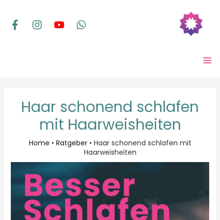
Zum
Inhalt
springen
MA
ME
Haar schonend schlafen
mit Haarweisheiten
Home
•
Ratgeber
•
Haar schonend schlafen mit
Haarweisheiten