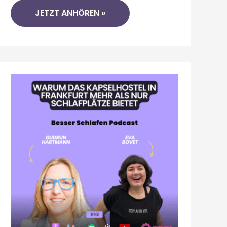
JETZT ANHÖREN »
KAPSELHOSTEL
FRANKFURT:
MEINE
ERFAHRUNG
IM
SPACE-
HOSTEL
VOM
STUDIERENDENWERK