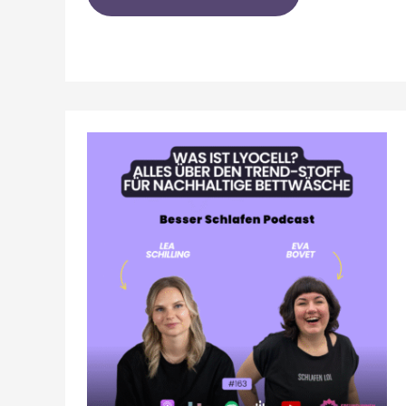
LYOCELL:
WAS
IST
DAS
FÜR
EIN
STOFF?
WARUM
DIESES
MATERIAL
DEIN
SCHLAFZIMMER
REVOLUTIONIERT