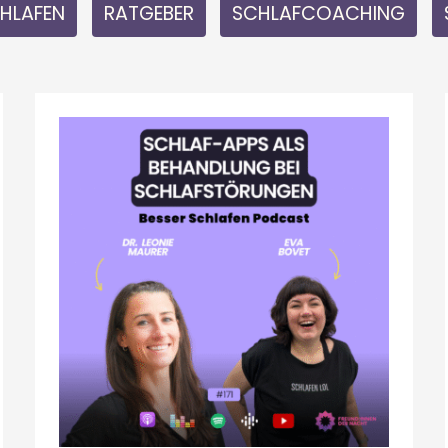
CHLAFEN
RATGEBER
SCHLAFCOACHING
SCHLAFPROBLEME
DIGITAL
LÖSEN:
WAS
BRINGEN
WISSENSCHAFTLICHE
APPS
AUF
REZEPT?