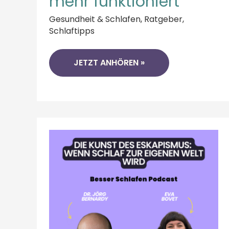
mehr funktioniert
Gesundheit & Schlafen
,
Ratgeber
,
Schlaftipps
JETZT ANHÖREN »
ZU
VIEL
SCHLAF
ODER
GESUNDE
REALITÄTSFLUCHT?
WARUM
ESKAPISMUS
BESSER