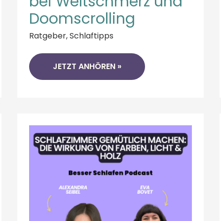
bei Weltschmerz und
Doomscrolling
Ratgeber
,
Schlaftipps
JETZT ANHÖREN »
WIE
DU
DEIN
SCHLAFZIMMER
RICHTIG
EINRICHTEN
KANNST