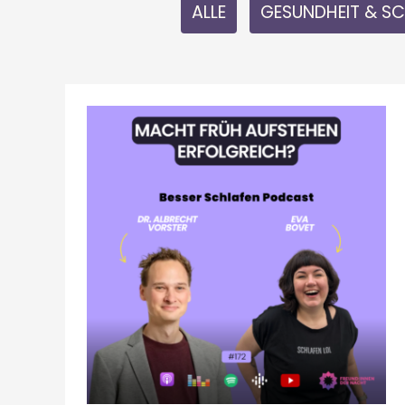
ALLE
GESUNDHEIT & S
MACHT
FRÜHAUFSTEHEN
WIRKLICH
ERFOLGREICH?
DER
5-
UHR-
CLUB
IM
CHECK