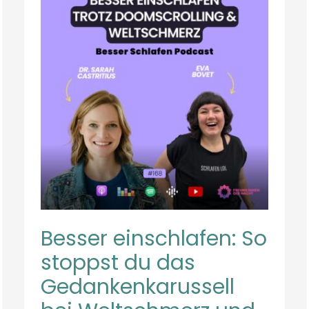
EINSCHLAFEN:
SO
STOPPST
DU
DAS
GEDANKENKARUSSELL
BEI
WELTSCHMERZ
UND
DOOMSCROLLING
Besser einschlafen: So
stoppst du das
Gedankenkarussell