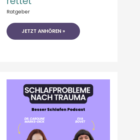
rettet
Ratgeber
JETZT ANHÖREN »
TRAUMA
VERARBEITEN
IM
SCHLAF:
WIE
DU
SCHLAFPROBLEME
NACH
EINEM