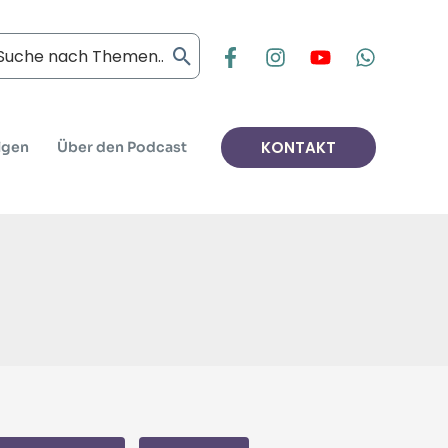
arch
:
KONTAKT
lgen
Über den Podcast