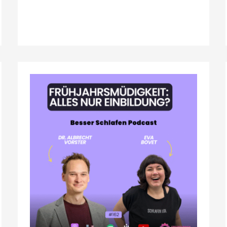
GIBT
ES
FRÜHJAHRSMÜDIGKEIT?
NEUE
STUDIE
ZEIGT
DIE
ÜBERRASCHENDE
WAHRHEIT