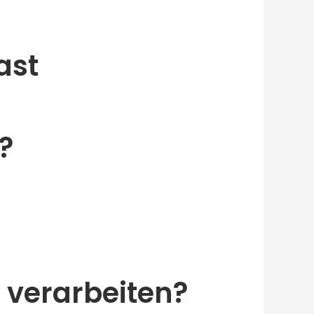
ast
?
 verarbeiten?