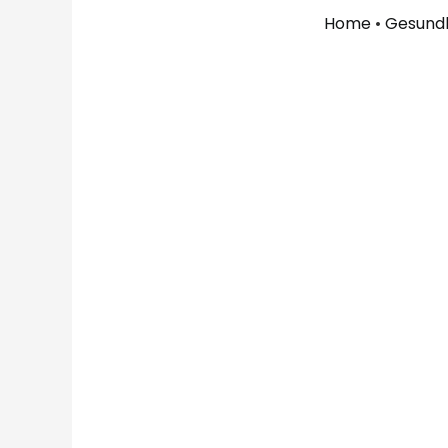
Home
•
Gesundh