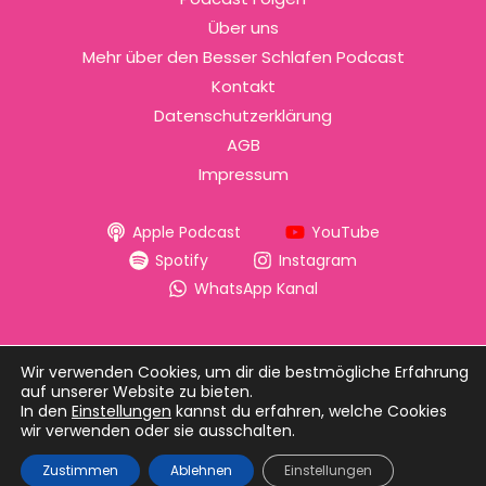
Über uns
Mehr über den Besser Schlafen Podcast
Kontakt
Datenschutzerklärung
AGB
Impressum
Apple Podcast
YouTube
Spotify
Instagram
WhatsApp Kanal
Wir verwenden Cookies, um dir die bestmögliche Erfahrung
auf unserer Website zu bieten.
Eva Bovet | Host des Besser Schlafen Podcasts,
In den
Einstellungen
kannst du erfahren, welche Cookies
Schlafberaterin &
Vorbildunternehmerin (BMWK)
wir verwenden oder sie ausschalten.
Copyright © 2026 Besser Schlafen Podcast
Zustimmen
Ablehnen
Einstellungen