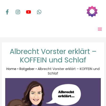
Zum
Inhalt
springen
MA
ME
Albrecht Vorster erklärt –
KOFFEIN und Schlaf
Home
•
Ratgeber
•
Albrecht Vorster erklärt – KOFFEIN und
Schlaf