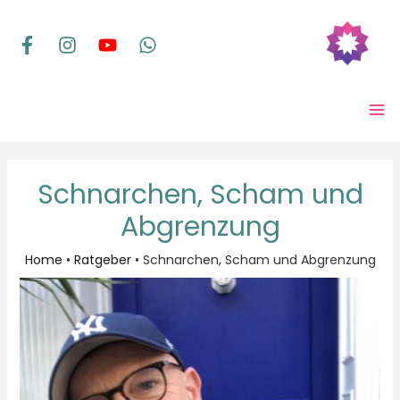
Zum
Inhalt
springen
MA
ME
Schnarchen, Scham und
Abgrenzung
Home
•
Ratgeber
•
Schnarchen, Scham und Abgrenzung