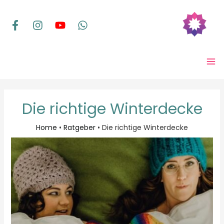
Zum
Inhalt
springen
MA
ME
Die richtige Winterdecke
Home
•
Ratgeber
•
Die richtige Winterdecke