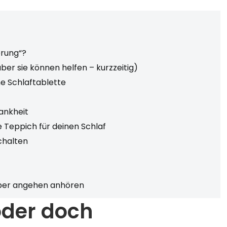
örung“?
ber sie können helfen – kurzzeitig)
ne Schlaftablette
rankheit
e Teppich für deinen Schlaf
chalten
lber angehen anhören
oder doch