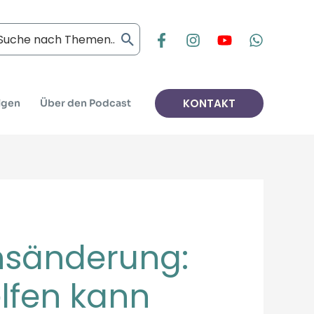
arch
:
KONTAKT
lgen
Über den Podcast
ensänderung:
lfen kann